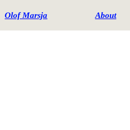
Olof Marsja
About