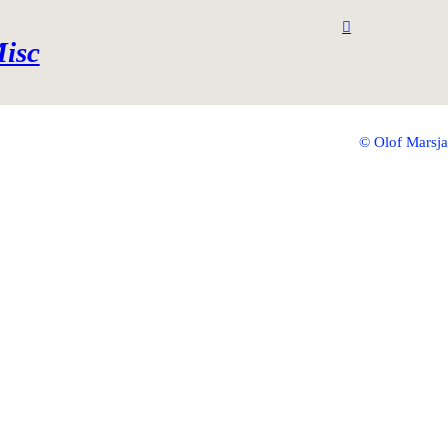
︎
isc
© Olof Marsja